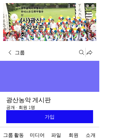
광주광역시 무형유산·
유네스코 인류무형유
산
(사)광산
농악보존
회
그룹
광산농악 게시판
공개
·
회원 1명
가입
그룹 활동
미디어
파일
회원
소개