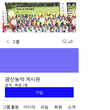
광주광역시 무형유산·
유네스코 인류무형유
산
(사)광산
농악보존
회
그룹
광산농악 게시판
공개
·
회원 1명
가입
그룹 활동
미디어
파일
회원
소개