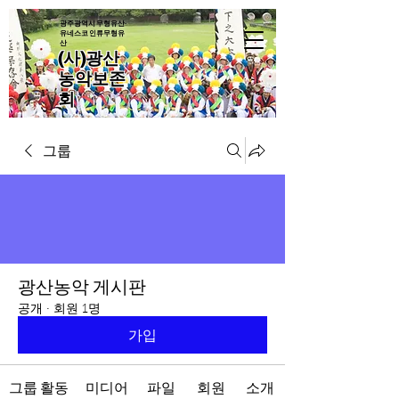
광주광역시 무형유산·
유네스코 인류무형유
산
(사)광산
농악보존
회
그룹
광산농악 게시판
공개
·
회원 1명
가입
그룹 활동
미디어
파일
회원
소개