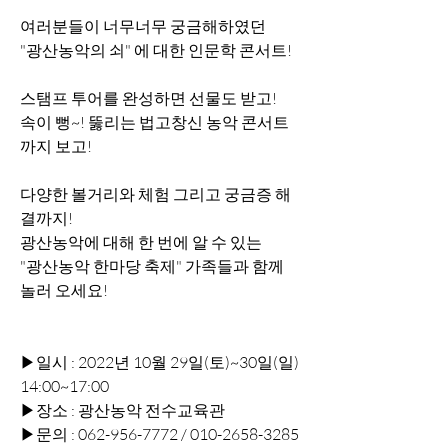
여러분들이 너무너무 궁금해하였던
"광산농악의 쇠" 에 대한 인문학 콘서트!
스탬프 투어를 완성하면 선물도 받고!
속이 뻥~! 뚫리는 법고창신 농악 콘서트
까지 보고!
다양한 볼거리와 체험 그리고 궁금증 해
결까지!
광산농악에 대해 한 번에 알 수 있는 
"광산농악 한마당 축제" 가족들과 함께 
놀러 오세요!
▶일시 : 2022년 10월 29일(토)~30일(일) 
14:00~17:00
▶장소 : 광산농악 전수교육관
▶문의 : 062-956-7772 / 010-2658-3285