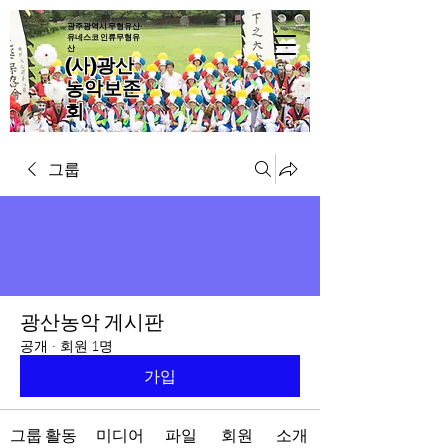
광주광역시 무형유산·
유네스코 인류무형유
산
(사)광산
농악보존
회
그룹
광산농악 게시판
공개
·
회원 1명
가입
그룹 활동
미디어
파일
회원
소개