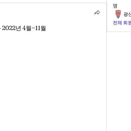
명
광
전체 회원
022년 4월~11월