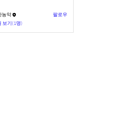
산농악
팔로우
 보기(1명)