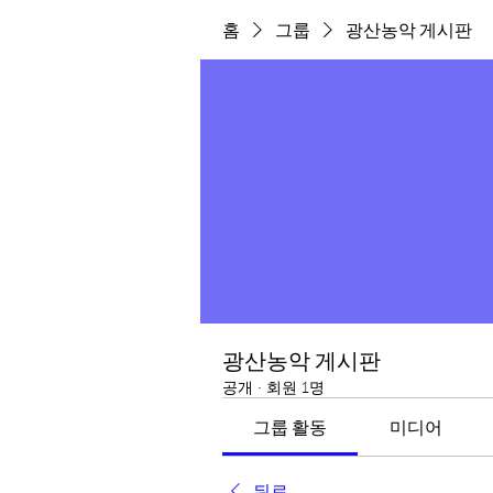
홈
그룹
광산농악 게시판
광산농악 게시판
공개
·
회원 1명
그룹 활동
미디어
뒤로