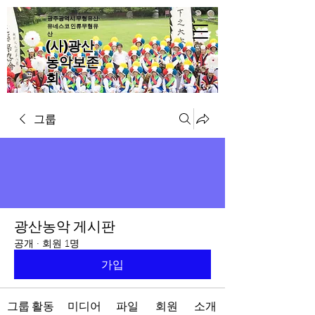
광주광역시 무형유산·
유네스코 인류무형유
산
(사)광산
농악보존
회
그룹
광산농악 게시판
공개
·
회원 1명
가입
그룹 활동
미디어
파일
회원
소개