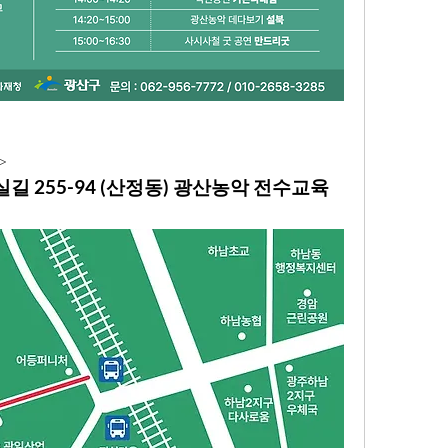
>
 255-94 (산정동) 광산농악 전수교육