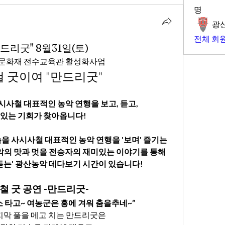
명
광
전체 회원
드리굿" 8월31일(토)
무형문화재 전수교육관 활성화사업
 굿이여 "만드리굿"
 사시사철 대표적인 농악 연행을 보고, 듣고,
 있는 기회가 찾아옵니다!
을 사시사철 대표적인 농악 연행을 '보며' 즐기는
악의 맛과 멋을 전승자의 재미있는 이야기를 통해
듣는' 광산농악 데다보기 시간이 있습니다!
철 굿 공연 -만드리굿-
 타고~ 여농군은 흥에 겨워 춤을추네~
”
지막 풀을 메고 치는 만드리굿은 