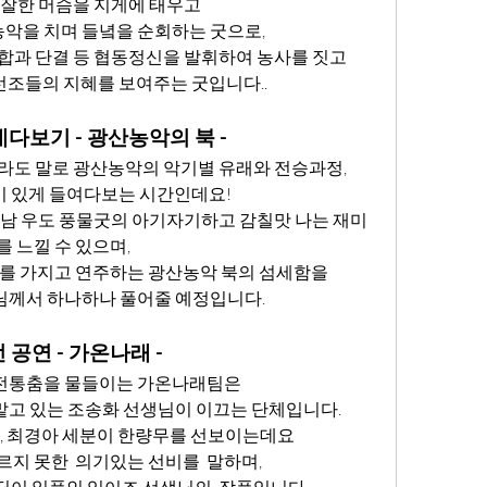
 잘한 머슴을 지게에 태우고 
악을 치며 들녘을 순회하는 굿으로, 
합과 단결 등 협동정신을 발휘하여 농사를 짓고 
선조들의 지혜를 보여주는 굿입니다..
다보기 - 광산농악의 북 -
도 말로 광산농악의 악기별 유래와 전승과정,
이 있게 들여다보는 시간인데요!
남 우도 풍물굿의 아기자기하고 감칠맛 나는 재미
를 느낄 수 있으며, 
를 가지고 연주하는 광산농악 북의 섬세함을 
님께서 하나하나 풀어줄 예정입니다.
 공연 - 가온나래 -
전통춤을 물들이는 가온나래팀은 
맡고 있는 조송화 선생님이 이끄는 단체입니다.
임, 최경아 세분이 한량무를 선보이는데요
르지 못한  의기있는 선비를  말하며, 