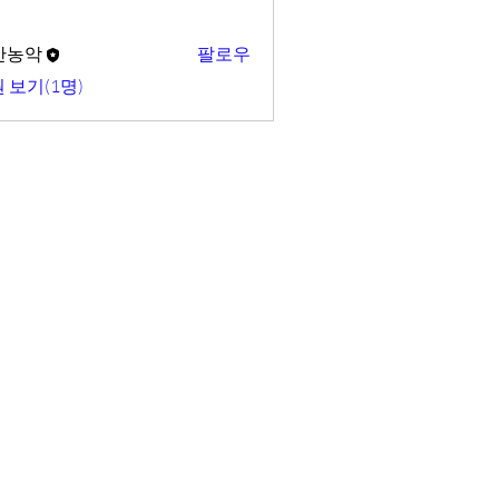
산농악
팔로우
 보기(1명)