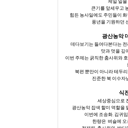
제일 일을
큰기를 앞세우고 농
힘든 농사일에도 주민들이 화
풍년을 기원하던 
광산농악 데
데다보기는 들여다본다는 전라
맛과 멋을 깊
이번 주제는 
굵직한 춤사위와 호
북편 뿐만이 아니라 테두리
진준한 북 이수자
식전
세상중심으로 
광산농악 잡색 할미 역할을 
이번에 조송화, 김귀
한량은  벼슬에 오