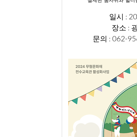
절제된  춤사위와  발
일시 : 20
장소 :
문의 : 062-95