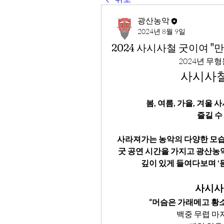
광산농악
2024년 8월 9일
2024 사시사철 굿이여 "만
2024년 
사시사철
봄, 여름, 가을, 겨울
즐길 수
사라져가는 농악의 다양한 모습
굿 공연 시간을 가지고 광산농
깊이 있게 들여다보며 '
사시사
“
머슴은 가래메고 황소
백중 무렵 마