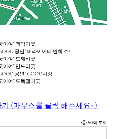
사철 굿이여” 액막이굿
사철 GOOD 공연” 버라이어티 연희 쇼!
사철 굿이여” 도깨비굿
사철 굿이여” 만드리굿
철 GOOD 공연” GOOD시장
사철 굿이여” 도둑잽이굿
가기 (마우스를 클릭 해주세요~) 
50회 조회