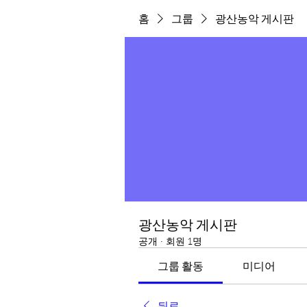
홈
그룹
광산농악 게시판
광산농악 게시판
공개
·
회원 1명
그룹 활동
미디어
뒤로