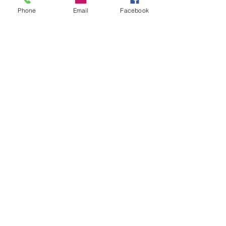
📷 사진과 영상이 있는 광
Phone
Email
Facebook
산농악 교육, 체험 블러그 
가기
0
0
31
Write a comment...
소개
광산농악에 관한 글이나 문의 등 자유롭
게 하고 싶은 이야기를 적어주세요.
명
광산농악
팔로우
전체 회원 보기(1명)