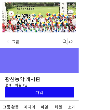
광주광역시 무형유산·
유네스코 인류무형유
산
(사)광산
농악보존
회
그룹
광산농악 게시판
공개
·
회원 1명
가입
그룹 활동
미디어
파일
회원
소개