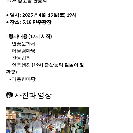
2025 빛고을 관등회
● 일시 : 2025년 4월  19월(토) 19시
● 장소 : 5.18 민주광장
 ◦행사내용 (17시 시작)
    - 연꽃문화제
    - 어울림마당
    - 관등법회
    - 연등행진
 (19시 광산농악 길놀이 및 
판굿)
    - 대동한마당
📷 사진과 영상