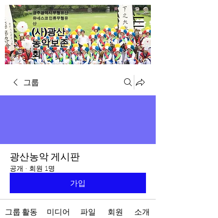
광주광역시 무형유산·
유네스코 인류무형유
산
(사)광산
농악보존
회
그룹
광산농악 게시판
공개
·
회원 1명
가입
그룹 활동
미디어
파일
회원
소개