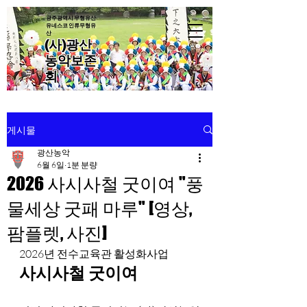
광주광역시 무형유산·
유네스코 인류무형유
산
(사)광산
농악보존
회
게시물
광산농악
6월 6일
1분 분량
2026 사시사철 굿이여 "풍
물세상 굿패 마루" [영상,
팜플렛, 사진]
2026년 전수교육관 활성화사업
사시사철 굿이여