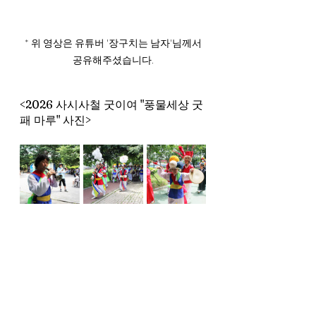
 * 위 영상은 유튜버 '장구치는 남자'님께서 
공유해주셨습니다.
<﻿
2026 사시사철 굿이여 "풍물세상 굿
패 마루"
﻿ 사진>