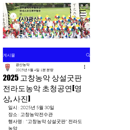
광주광역시 무형유산·
유네스코 인류무형유
산
(사)광산
농악보존
회
게시물
광산농악
2025년 6월 4일
1분 분량
2025 고창농악 상설굿판
전라도농악 초청공연[영
상, 사진]
일시 : 2025년 5월 30일 
장소 : 고창농악전수관
행사명 :  "고창농악 상설굿판" 전라도
농악 