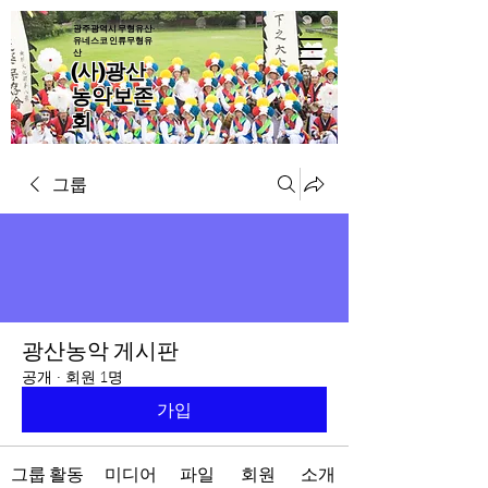
광주광역시 무형유산·
유네스코 인류무형유
산
(사)광산
농악보존
회
그룹
광산농악 게시판
공개
·
회원 1명
가입
그룹 활동
미디어
파일
회원
소개