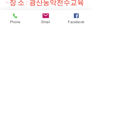
- 장 소 : 광산농악전수교육
관(장구,소고), 얼쑤(상쇠), 
마루(북)
Phone
Email
Facebook
자세히 보기
0
소개
광산농악에 관한 글이나 문의 등 자유롭
0
20
게 하고 싶은 이야기를 적어주세요.
광산농악
명
2026년 6월 18일
2026 사시사철 굿이여 "도깨비
광산농악
팔로우
굿" 6월27일(토)
전체 회원 보기(1명)
2026 전수교육관 활성화
사업
"사시사철 굿이여" 도깨비