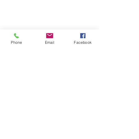
Phone
Email
Facebook
062-956-7772
,
gwangsannongak@daum.net
후원계좌 - 광주은행
1107-021-374891
(사)광산
농악보존회