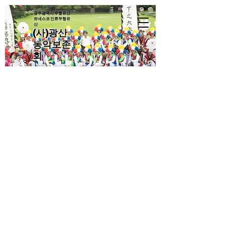
광주광역시 무형유산·
유네스코 인류무형유
산
(사)광산
농악보존
회