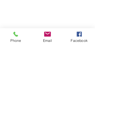
Phone
Email
Facebook
062-956-7772
,
gwangsannongak@daum.net
후원계좌 - 광주은행
1107-021-374891
(사)광산
농악보존회