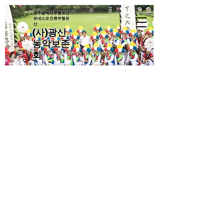
광주광역시 무형유산·
유네스코 인류무형유
산
(사)광산
농악보존
회