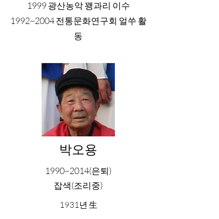
1999 광산농악 꽹과리 이수
1992~2004 전통문화연구회 얼쑤 활
동
박오용
1990~2014(은퇴)
잡색(조리중)
1931년 生