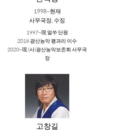
1998~현재
사무국장, 수징
1997~現 얼쑤 단원
2018 광산농악 꽹과리 이수
2020~現 (사)광산농악보존회 사무국
장
고창길