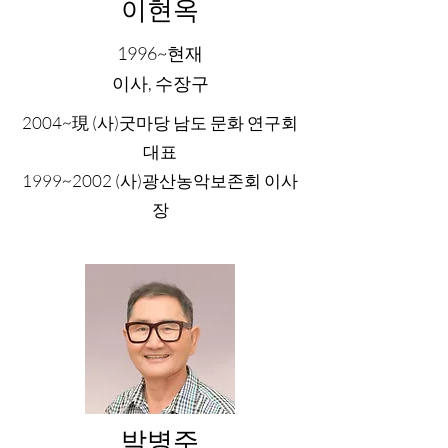
이현옥
1996~현재
​​이사, 수장구
2004~現 (사)굿마당 남도 문화 연구회
대표
1999~2002 (사)광산농악보존회 이사
장
박병주