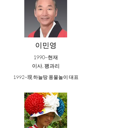
이민영
1990~현재
이사, 꽹과리
1992~現 하늘땅 풍물놀이 대표