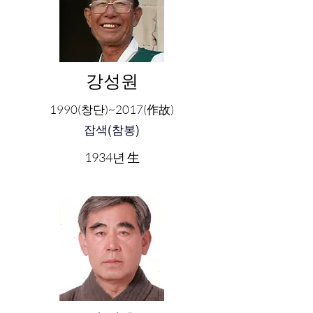
​강성원
1990(창단)~2017(作故)
잡색(참봉)
1934년 生