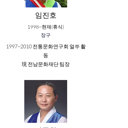
임진호
1998~현재(휴식)
장구
1997~2010 전통문화연구회 얼쑤 활
동
​現 전남문화재단 팀장