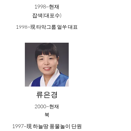
1998~현재
잡색(대포수)
1998~現 타악그룹 얼쑤 대표
류은경
2000~현재
북
1997~現 하늘땅 풍물놀이 단원