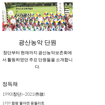
광주광역시 무형유산·
유네스코 인류무형유
산
(사)광산
농악보존
회
광산농악 단원
창단부터 현재까지 광산농악보존회에
서 활동하였던 주요 단원들을 소개합니
다.
정득채
1990(창단)~2021(作故)
1939 함평 월야면 용월리生