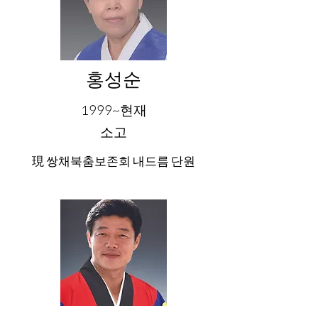
​홍성순
1999~현재
소고
現 쌍채북춤보존회 내드름 단원