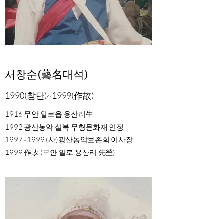
서창순(藝名대석)
1990(창단)~1999(作故)
1916 무안 일로읍 용산리生
1992 광산농악 설북 무형문화재 인정
1997~1999 (사)광산농악보존회 이사장
1999 作故 (무안 일로 용산리 先塋)