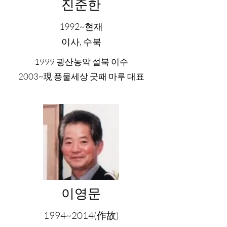
진준한
1992~현재
​​이사, 수북
1999 광산농악 설북 이수
2003~現 풍물세상 굿패 마루 대표
이영문
1994~2014(作故)