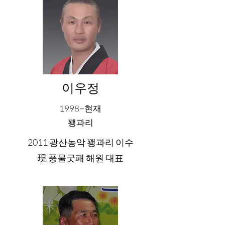
이우정
1998~현재
​꽹과리
2011 광산농악 꽹과리 이수
現 풍물굿패 해원 대표