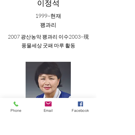
이정석
1999~현재
꽹과리
2007 광산농악 꽹과리 이수
2003~現
풍물세상 굿패 마루 활동
Phone
Email
Facebook
김복숙
2003~현재