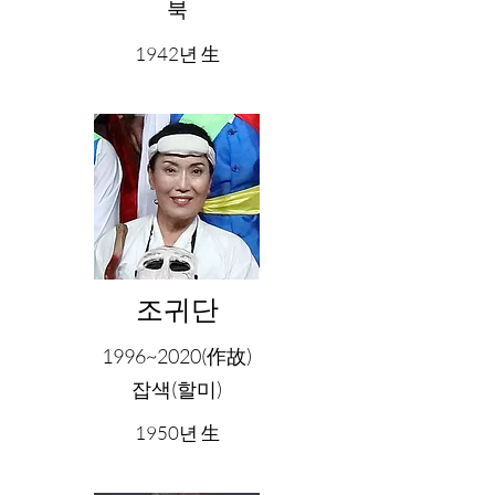
북
1942년 生
조귀단
1996~2020(作故)
잡색(할미)
1950년 生