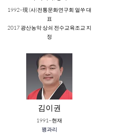
1992~現 (사)전통문화연구회 얼쑤 대
표
2017 광산농악 상쇠 전수교육조교 지
정
김이권
1991~현재
꽹과리