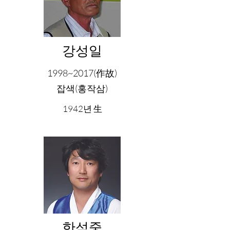
강성일
1998~2017(作故)
잡색(홍작삼)
1942년 生
한석중