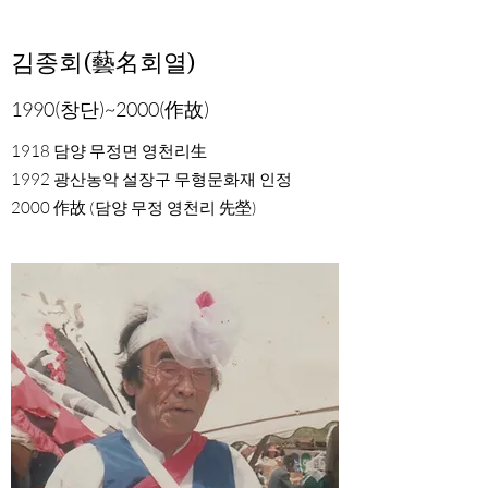
김종회(藝名회열)
1990(창단)~2000(作故)
1918 담양 무정면 영천리生
1992 광산농악 설장구 무형문화재 인정
2000 作故 (담양 무정 영천리 先塋)