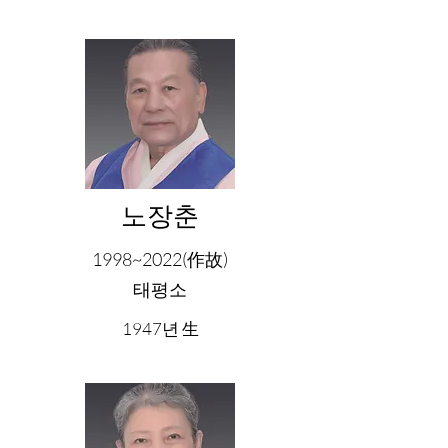
노장춘
1998~2022(作故)
태평소
1947년 生