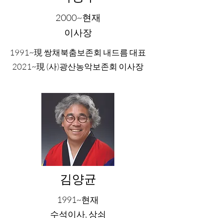
2000~현재
이사장
1991~現 쌍채북춤보존회 내드름 대표
2021~現 (사)광산농악보존회 이사장
​김양균
1991~현재
수석이사, 상쇠