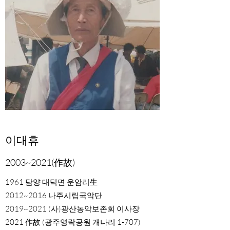
이대휴
2003~2021(作故)
1961 담양 대덕면 운암리生
2012~2016 나주시립국악단
2019~2021 (사)광산농악보존회 이사장
2021 作故 (광주영락공원 개나리 1-707)